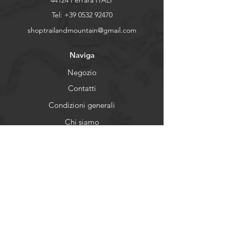
44124 Ferrara ITALY
foderata con poliestere riciclato
Tel:
+39 0532 92470
Intersuola:
Lightweight EVA con
shoptrailandmountain@gmail.com
stabilizzatore ESS
Suola:
Gomma in mescola RB9X
Naviga
Peso:
345 gr (EU 42)
Torsione:
Stability Flex
Negozio
Drop:
12 mm
Contatti
Cushioning:
Massimo
Condizioni generali
Pianta:
Larga
Per scegliere la misura giusta, segui
Chi siamo
questa
guida
Help
FAQ
Resi e Spedizioni
Privacy
Metodi di pagamento