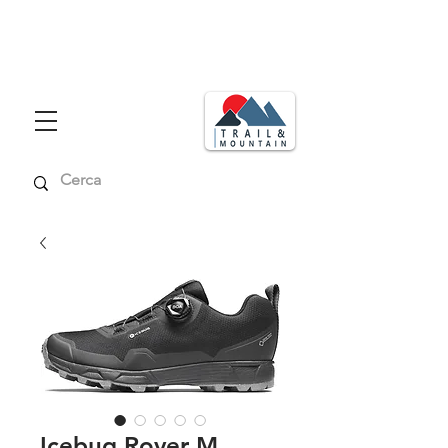
Consegna in tutta italia in max 48
ore
Spedizione gratuita per ordini superiori a € 99,00
Icebug Rover M