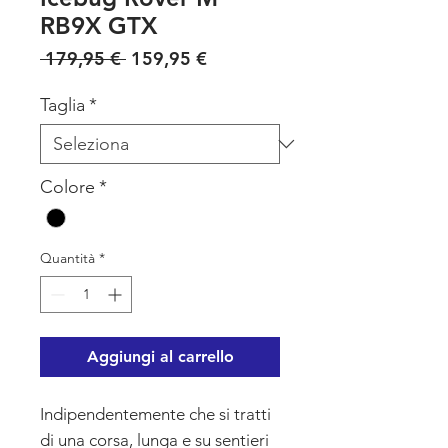
RB9X GTX
Prezzo regolare
Prezzo scontato
 179,95 € 
159,95 €
Taglia
*
Colore
*
Quantità
*
Aggiungi al carrello
Indipendentemente che si tratti
di una corsa, lunga e su sentieri