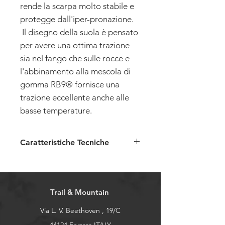
rende la scarpa molto stabile e
protegge dall'iper-pronazione.
Il disegno della suola è pensato
per avere una ottima trazione
sia nel fango che sulle rocce e
l'abbinamento alla mescola di
gomma RB9® fornisce una
trazione eccellente anche alle
basse temperature.
Caratteristiche Tecniche
Tomaia:
PES cert. Bluesign® /
TPU Welding
Allacciatura:
Sistema BOA®
Trail & Mountain
Fodera:
Membrana Goretex®
Soletta:
Ortholite Hybrid®,
Via L. V. Beethoven , 19/C
Bluesign®, solution dyed,