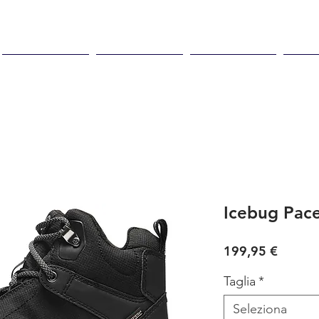
 in max 48
Spedizione gratuita per
99,00
Donna
Bambino
Negozio
Acc
Icebug Pac
Prezzo
199,95 €
Taglia
*
Seleziona