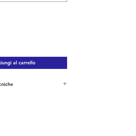
ungi al carrello
cniche
iclato, cert. Bluesign , solution
 PU laminato e saldato a caldo
Fodera:
Lamina
X® comfort
Hybrid®, solution dyed,
i poliestere riciclato