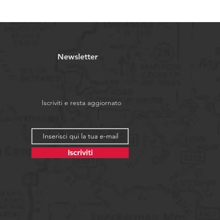
ight EVA con stabilizzatore ESS
elin Wic
ura giusta, segui questa
guida
Newsletter
Iscriviti e resta aggiornato
Iscriviti