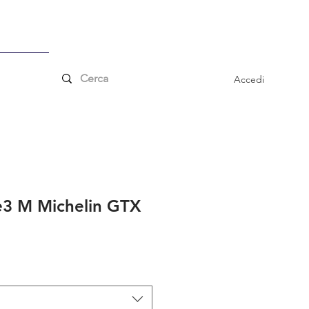
 ordini superiori a €
essori
Accedi
e3 M Michelin GTX