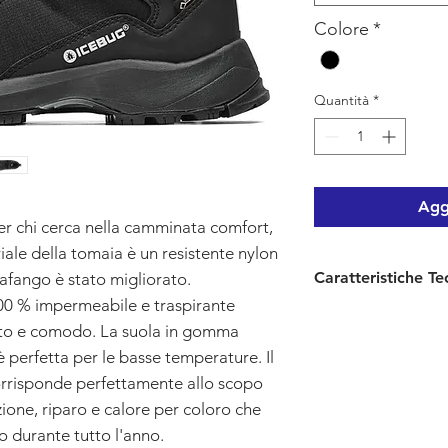
Colore
*
Quantità
*
Aggi
er chi cerca nella camminata comfort,
riale della tomaia è un resistente nylon
Caratteristiche Te
arafango è stato migliorato.
% impermeabile e traspirante
Tomaia:
Ripstop ric
iutto e comodo. La suola in gomma
dyed, parafango di
 perfetta per le basse temperature. Il
corrisponde perfettamente allo scopo
isolante GORE-TE
zione, riparo e calore per coloro che
Soletta:
Ortholite 
to durante tutto l'anno.
foderata con rete d