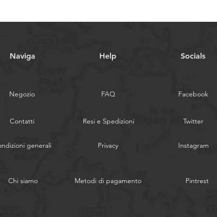
Intersuola:
Lightwe
Suola:
Gomma Mich
Per scegliere la mis
Naviga
Help
Socials
Negozio
FAQ
Facebook
Contatti
Resi e Spedizioni
Twitter
ndizioni generali
Privacy
Instagram
Chi siamo
Metodi di pagamento
Pintrest