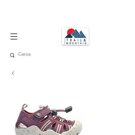
Consegna in tutta italia in max 48
ore
Spedizione gratuita per ordini superiori a € 99,00