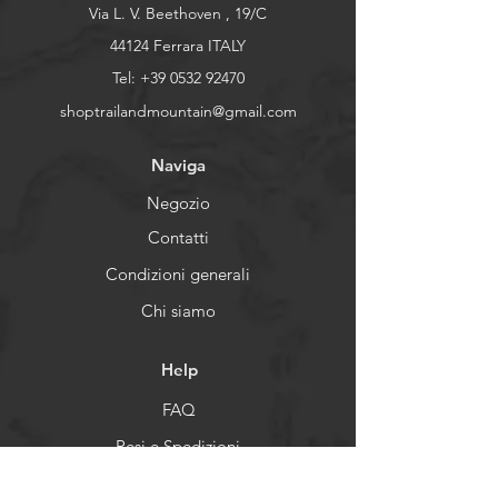
Via L. V. Beethoven , 19/C
Per scegliere la misura giusta, segui
questa
guida
44124 Ferrara ITALY
Tel:
+39 0532 92470
shoptrailandmountain@gmail.com
Naviga
Negozio
Contatti
Condizioni generali
Chi siamo
Help
FAQ
Resi e Spedizioni
Privacy