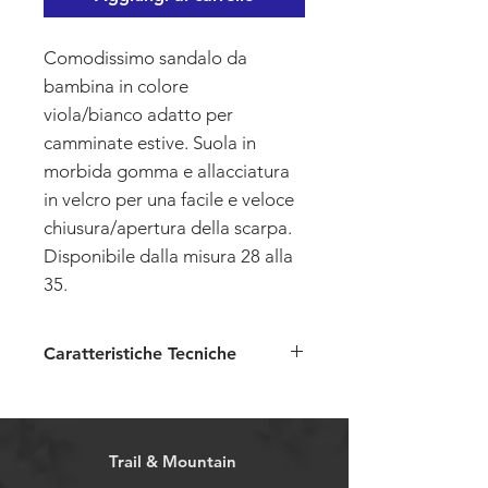
Comodissimo sandalo da
bambina in colore
viola/bianco adatto per
camminate estive. Suola in
morbida gomma e allacciatura
in velcro per una facile e veloce
chiusura/apertura della scarpa.
Disponibile dalla misura 28 alla
35.
Caratteristiche Tecniche
Tomaia: i
n tessuto
Fodera:
in tessuto
Suola:
in gomma
Trail & Mountain
Allacciatura:
con velcro