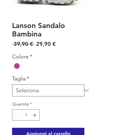
Lanson Sandalo
Bambina
Prezzo regolare
Prezzo scontato
 39,90 € 
29,90 €
Colore
*
Taglia
*
Quantità
*
Aggiungi al carrello