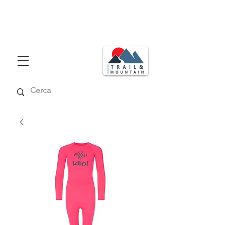
Consegna in tutta italia in max 48
ore
Spedizione gratuita per ordini superiori a € 99,00