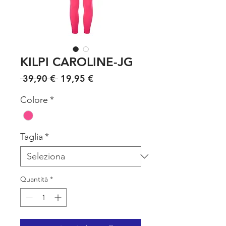
KILPI CAROLINE-JG
Prezzo regolare
Prezzo scontato
 39,90 € 
19,95 €
Colore
*
Taglia
*
Quantità
*