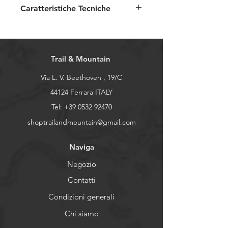
Caratteristiche Tecniche
Il completo intimo CAROLINE-
JG ha le seguenti caratteristiche:
Tessuto OPTI-DRY elasticizzato
Trail & Mountain
con trasporto dell'umidità
verso l'esterno
Via L. V. Beethoven , 19/C
Composizione: 90%
44124 Ferrara ITALY
poliammide - 2% poliestere -
Tel:
+39 0532 92470
8% elastan
shoptrailandmountain@gmail.com
Vestibilità slim
Cuciture piatte
Naviga
Peso 200 gr
Guida
per la scelta della taglia
Negozio
giusta!
Contatti
Condizioni generali
Chi siamo