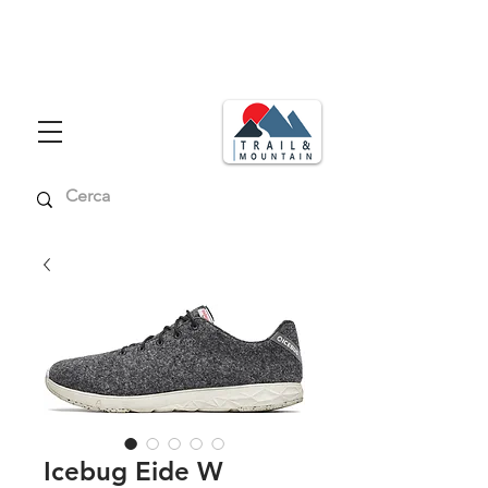
Consegna in tutta italia in max 48
ore
Spedizione gratuita per ordini superiori a € 99,00
Icebug Eide W