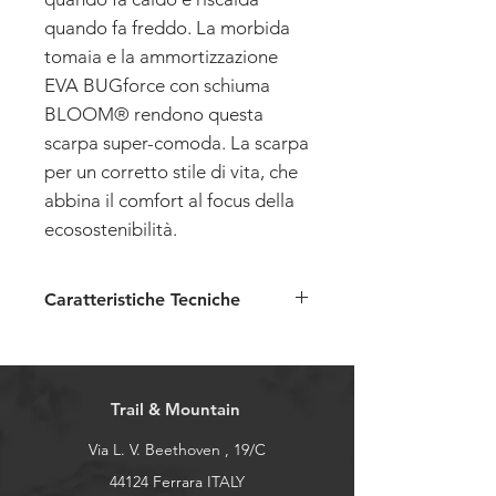
quando fa freddo. La morbida
tomaia e la ammortizzazione
EVA BUGforce con schiuma
BLOOM® rendono questa
scarpa super-comoda. La scarpa
per un corretto stile di vita, che
abbina il comfort al focus della
ecosostenibilità.
Caratteristiche Tecniche
Tomaia:
Woolpower, lana
riciclata, minimo 50 % di lana
(mista a fibre sintetiche).
Trail & Mountain
Via L. V. Beethoven , 19/C
Fodera:
nessuna
44124 Ferrara ITALY