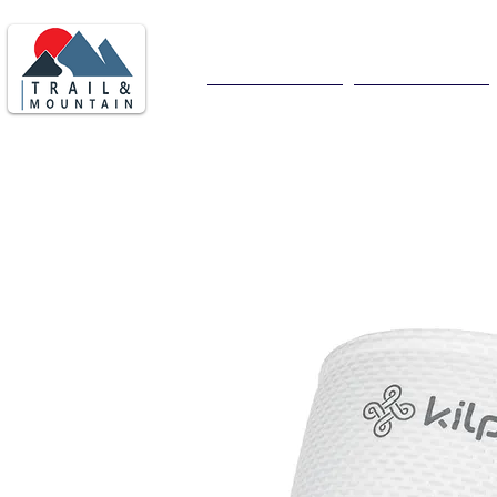
Consegna in tutta italia
ore
Home
Uomo