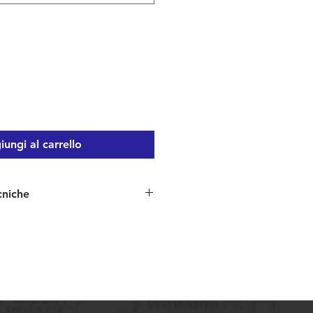
ungi al carrello
cniche
a le seguenti caratteristiche:
y ad asciugatura rapida
4% poliamide, 6% elastane