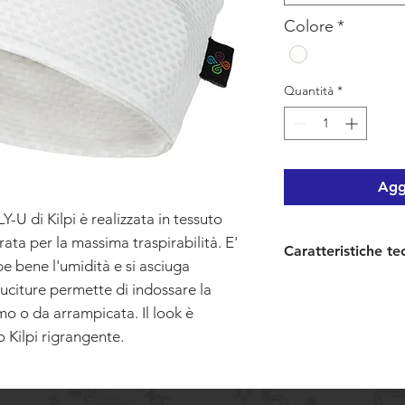
Colore
*
Quantità
*
Aggi
-U di Kilpi è realizzata in tessuto
ta per la massima traspirabilità. E'
Caratteristiche te
 bene l'umidità e si asciuga
La fascia COOLY-U h
uciture permette di indossare la
Tessuto Opty Dr
smo o da arrampicata. Il look è
Composizione 9
 Kilpi rigrangente.
Senza cuciture