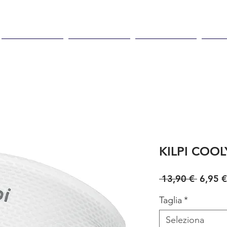
 in max 48
Spedizione gratuita per
99,00
Donna
Bambino
Negozio
Acc
KILPI COOL
Prezzo
 13,90 € 
6,95 €
Taglia
*
Seleziona