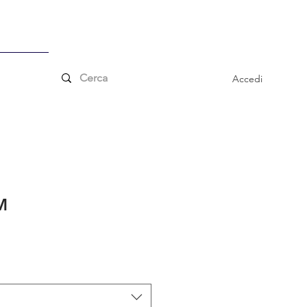
 ordini superiori a €
essori
Accedi
M