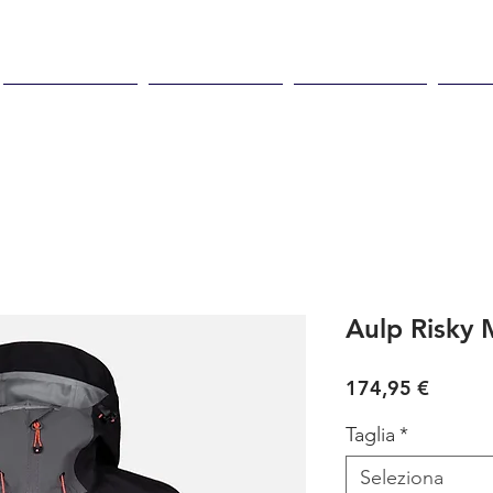
 in max 48
Spedizione gratuita per
99,00
Donna
Bambino
Negozio
Acc
Aulp Risky 
Prezzo
174,95 €
Taglia
*
Seleziona