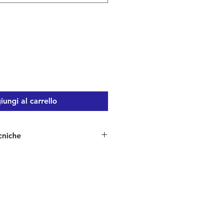
ungi al carrello
cniche
00% poliestere con resina
20.000