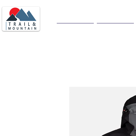
Consegna in tutta italia
ore
Home
Uomo