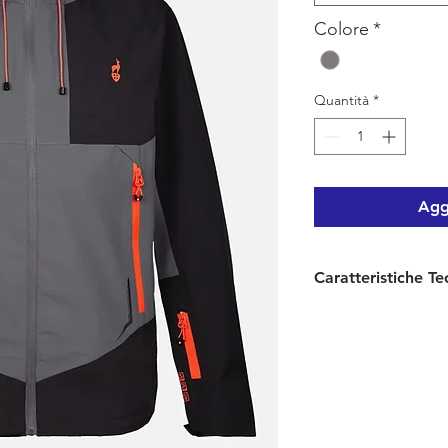
Colore
*
Quantità
*
Aggi
Caratteristiche Te
Tessuto esterno:
1
poliuretanica
Membrana:
20.000/
Fodera:
nessuna