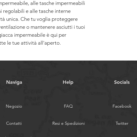
impermeabile, alle tasche impermeabili
ni regolabili e alle tasche interne
ità unica. Che tu voglia proteggere
ventilazione o mantenere asciutti i tuoi
a giacca impermeabile è qui per
te le tue attività all'aperto.
Naviga
Help
Socials
Negozio
FAQ
Facebook
Contatti
Resi e Spedizioni
Twitter