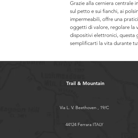
Grazie alla cerniera centrale 
sul petto e sui fianchi, ai polsi
impermeabili, offre una pratic
oggetti di valore, regolare la 
dispositivi elettronici, quest
semplificarti la vita durante tut
Trail & Mountain
Via L. V. Beethoven , 19/C
44124 Ferrara ITALY