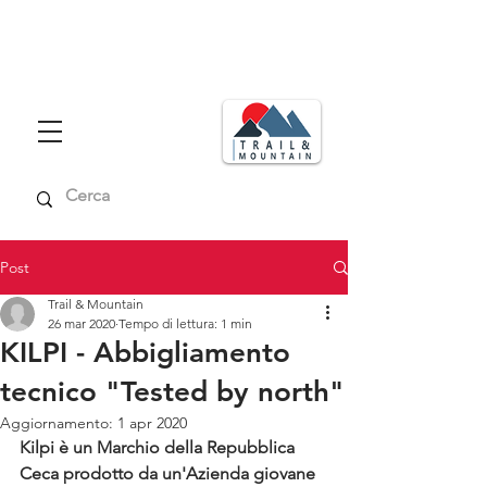
Consegna in tutta italia in max 48
ore
Spedizione gratuita per ordini superiori a € 99,00
Post
Trail & Mountain
26 mar 2020
Tempo di lettura: 1 min
KILPI - Abbigliamento
tecnico "Tested by north"
Aggiornamento:
1 apr 2020
Kilpi è un Marchio della Repubblica 
Ceca prodotto da un'Azienda giovane 